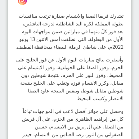
تشارك فريقا الصفا والابتسام صدارة ترتيب منافسات
بطولة المملكة لكرة اليد الشاطئية لدرجة الناشئين،
بعد فوز كلً منهما في مباراتين ضمن مواجهات اليوم
الأول من البطولة، التي انطلقت أمس الاثنين 13 يونيو
2022م، على شاطئ الرملة البيضاء بمحافظة القطيف.
وأسفرت نتائج مباريات اليوم الأول عن فوز الخليج على
الحزم، وفوز الصفا على الخويلدية، وفوز الابتسام على
المحيط، وفوز النور على الحزم، بنتيجة شوطين دون
مقابل، وكرر الابتسام فوزه وتغلب على الخليج بنتيجة
شوطين مقابل شوط، وبنفس النتيجة عاود الصفا
الانتصار وكسب المحيط.
وحصل على جوائز أفضل لاعب في المواجهات تباعاً
كل من: إبراهيم الظاهري من الحزم، علي آل قريش
من الصفا، علي آل إبريق من الابتسام، حسين
الصفواني من النور، رضا العباس من الابتسام، حيدر