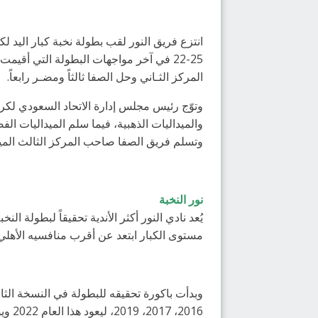
25-22 في آخر مواجهات البطولة التي أق
المركز الثـاني وحل الصفا ثالثاً ومضـر رابعاً.
وتوّج رئيس مجلس إدارة الاتحاد السعودي لكرة
والميداليات الذهبية، فيما سلم الميداليات ال
وتسلم فريق الصفا صاحب المركز الثالث الميد
نور النخبة
مستوى الكبار ابتعد عن أقرب منافسيه الأهلي ومضر الذين يمتلكون في 
2016، 2017، 2019، ليعود هذا العام 2022 ويؤكد هيمنته بتحقيق البطولة في نسختها العشرون بعد التتويج الجديد مساء اليوم.