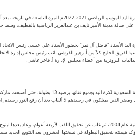
انتزع فريق النور لقب بطولة نخبة كبار اليد لكرة اليد للموسم الري
يمت على صالة مدينة الأمير نايف بن عبدالعزيز الرياضية بالقطيف، وسط 
 اليد الأستاذ “فاضل آل نمر” بحضور الأستاذ علي عيسى رئيس الاتحاد ال
فضية لفريق الخليج كلاً من أ. زهير القرشي نائب رئيس مجلس إدارة الاتحا
اليات البرونزية من أعضاء مجلس الإدارة أ. فاخر غاشي.
يُعد نادي النور أكثر الأندية تحقيقاً لبطولة النخبة السعودية 
رصيدهم 5 ألقاب بعد أن رفع النور رصيده إلى 9 بطولات.