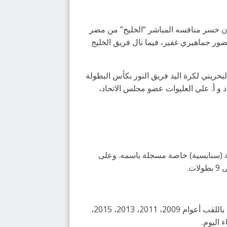
اضي 2021-2022م للمرة التاسعة في تاريخه، بعد أن خسر منافسه المباشر “الخليج” من مضر
حضور جماهيري غفير، فيما نال فريق الخليج
بحريني لكرة اليد فريق النور بكأس البطولة
د و أ. علي العليوات عضو مجلس الاتحاد،
لكرة اليد بجميع فئاتها برصيد 13 بطولة، حتى أصبحت ماركة (سنابسية) خاصة مسجلة باسمه. وعلى
وبدأت باكورة تحقيقه للبطولة في النسخة الثانية عام 2004، ثم غاب عن تحقيق اللقب لأربعة أعوام، وعاد بعدها ليتوج باللقب أعوام 2009، 2011، 2013، 2015،