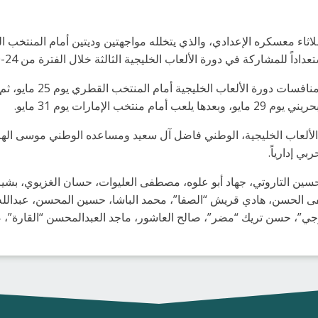
لثـلاثاء معسكره الإعدادي، والذي يتخلله مواجهتين وديتين أمام المنتخب 
الإمارات يوم 31 مايو.
ة الألعاب الخليجية، الوطني فاضل آل سعيد ومساعده الوطني موسى اله
بي إدارياً.
علي التاروتي، حسين التاروتي، جهاد أبو علوه، مصطفى العليوات، حسان الغزيوي،
ى الحسن، هادي قريش “الصفا”، محمد الباشا، حسين المحسن، عبدالله
جي”، حسن تريك “مضر”، صالح العاشور، ماجد العبدالمحسن “القارة”، 