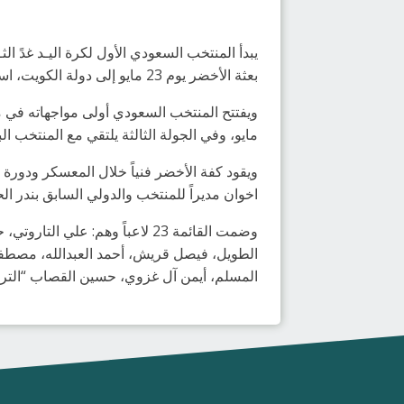
يبدأ المنتخب السعودي الأول لكرة اليـد غدً ا
بعثة الأخضر يوم 23 مايو إلى دولة الكويت، استعداداً للمشاركة في دورة الألعاب الخليجية الثالثة خلال الفترة من 24-30 مايو 2022م.
مايو، وفي الجولة الثالثة يلتقي مع المنتخب البحريني يوم 29 مايو، وبعدها يلعب أمام منتخب 
ويقود كفة الأخضر فنياً خلال المعسكر ودور
اخوان مديراً للمنتخب والدولي السابق بندر الحر
وضمت القائمة 23 لاعباً وهم: 
الطويل، فيصل قريش، أحمد العبدالله، مصطف
المسلم، أيمن آل غزوي، حسين القصاب “التر