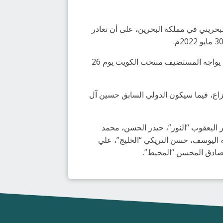
البحريني في مملكة البحرين، على أن تغادر
ويفتتح المنتخب السعودي أولى مواجهاته في منافسات دورة الألعاب الخليجية أمام المنتخب القطري يوم 25 مايو، ثم يواجه المستضيف منتخب الكويت يوم 26
زاع، فيما سيكون الدولي السابق حسين آل
 بشير اليعقوب “النور”، حيدر الحسن، محمد
 اليوسف، حسن التريكي “الخليج”، علي
صادق المحسن “المحيط”.