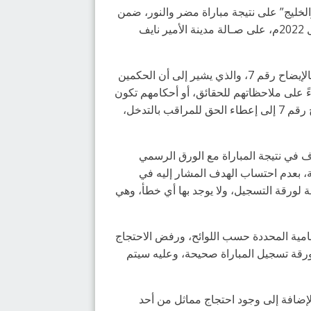
 والخليج” على نتيجة مباراة مضر والنور، ضمن
الجولة 21 من منافسات بطولة الأمير فيصل بن فهد لأندية الدوري الممتاز، والتي أقيمت يوم السبت الماضي 09 أبريل 2022م، على صـالة مدينة الأمير نايف
وجاء رفض الاحتجاج المقدم من قبل نادي النور، بناءً على القانون الدولي لكرة اليد المادة: 17، والمادة: 18، المسنود بالإيضاح رقم 7، والذي يشير إلى أن الحكمين
ءً على ملاحظاتهم للحقائق، أو أحكامهم تكون
نهائية، وكذلك المادة 18 تحمل الميقاتي والمسجل مسؤولية مراقبة الوقت، وتسجيل الأهداف، وتدوينها. ويشير الإيضاح رقم 7 إلى إعطاء الحق للمراقب بالتدخل،
اف في نتيجة المباراة مع الورق الرسمي
لة، بعدم احتساب الهدف المشار إليه في
قة لورقة التسجيل، ولا يوجد بها أي خطأ، وهي
ظامية المحددة حسب اللوائح، ورفض الاحتجاج
ر 35/ 34، وأن نتيجة المباراة كما جاءت في ورقة تسجيل المباراة صحيحة، وعليه سيتم
بالإضافة إلى وجود احتجاج مماثل من أحد