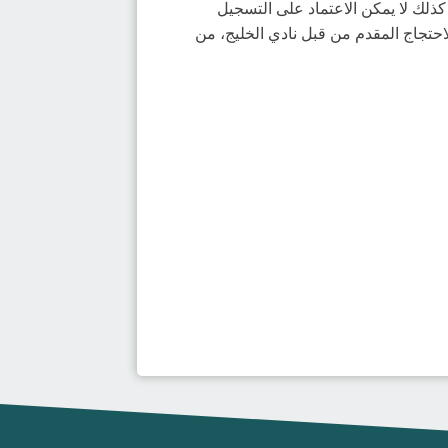
المباراة، وأن النتيجة النهائية مطابقة لورقة التسجيل، ولا يوجد بها أي خطأ، وهي فوز مضر على النور 35/ 34، كذلك لا يمكن الاعتماد على التسجيل
احتجاج المقدم من قبل نادي الخليج، من