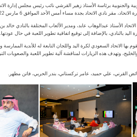
بية والجنوبية برئاسة الأستاذ زهير القرشي نائب رئيس مجلس إدارة الات
اد، مقر نادي الاتحاد بجدة مساء أمس الأحد الموافق 6 مارس 2022م.
اتحاد الأستاذ عبدالوهاب عابد، ومدير الألعاب المختلفة بالنادي خالد ب
يد بالنادي، بالإضافة إلى توقيع اتفاقية تطوير اللعبة في حال عودتها.
م بها الاتحاد السعودي لكرة اليد واللجان التابعة له للأندية الممارسة 
لخليج، وتهدف هذه الزيارات لمناقشة آلية تطوير اللعبة والصعوبات التي ت
ائض القرني، علي حميد، عامر تركستاني، بندر الحربي، فاتن مطهر.