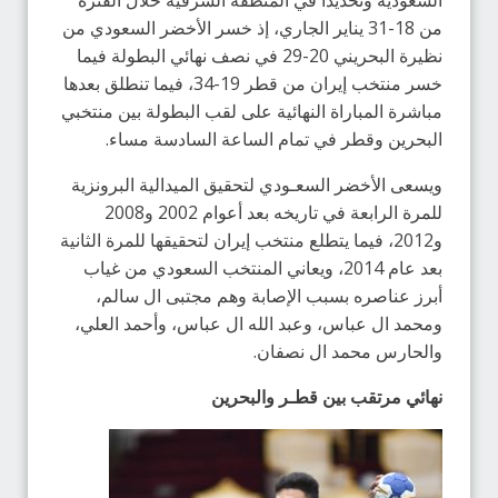
السعودية وتحديداً في المنطقة الشرقية خلال الفترة
من 18-31 يناير الجاري، إذ خسر الأخضر السعودي من
نظيرة البحريني 20-29 في نصف نهائي البطولة فيما
خسر منتخب إيران من قطر 19-34، فيما تنطلق بعدها
مباشرة المباراة النهائية على لقب البطولة بين منتخبي
البحرين وقطر في تمام الساعة السادسة مساء.
ويسعى الأخضر السعـودي لتحقيق الميدالية البرونزية
للمرة الرابعة في تاريخه بعد أعوام 2002 و2008
و2012، فيما يتطلع منتخب إيران لتحقيقها للمرة الثانية
بعد عام 2014، ويعاني المنتخب السعودي من غياب
أبرز عناصره بسبب الإصابة وهم مجتبى ال سالم،
ومحمد ال عباس، وعبد الله ال عباس، وأحمد العلي،
والحارس محمد ال نصفان.
نهائي مرتقب بين قطـر والبحرين