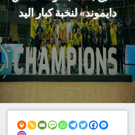
دايموند» لنخبة كبار اليد