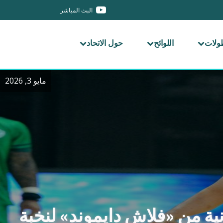
البث المباشر
طولات
اللوائح
حول الاتحاد
مايو 3, 2026
نية من «فلاش دايموند» لنخبة