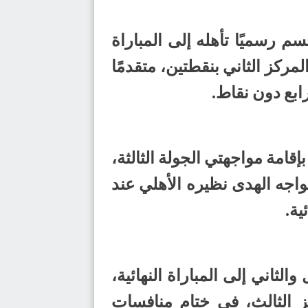
 رسميًا تأهله إلى المباراة
نقاط)، فيما جاء الهدى في المركز الثاني بنقطتين، متقدمًا
ابع دون نقاط.
ر أن تُختتم منافسات الدور التمهيدي يوم غدٍ الاثنين 04 مايو 2026م، بإقامة مواجهتي الجولة الثالثة،
باراة الأولى عند الساعة 5:30 مساءً، فيما يواجه الهدى نظيره الأهلي عند
لثاني إلى المباراة النهائية،
كز الثالث، في ختام منافسات