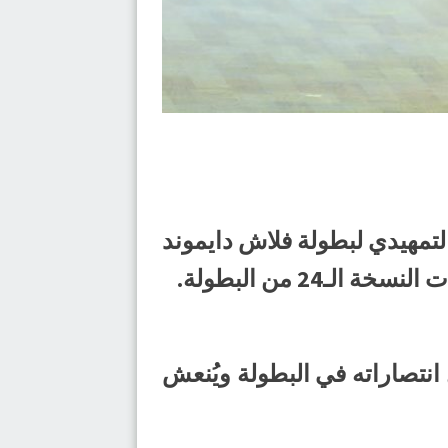
 الثانية من الدور التمهيدي لبطولة فلاش دايموند
24 من البطولة.
لى نظيره مضر بنتيجة (36-23)، ليحقق أول انتصاراته في البطولة ويُنعش