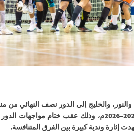
 والنور، والخليج إلى الدور نصف النهائي من 
لكرة اليد للموسم الرياضي 2025–2026م، وذلك عقب ختام م