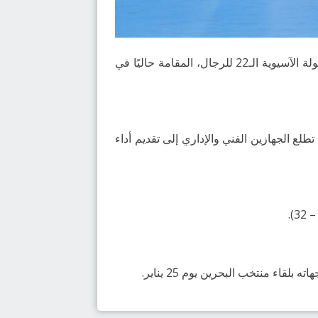
يخوض المنتخب السعودي الأول لكرة اليد، غدًا الجمعة 23 يناير 2026م، مواجهته الثانية في الدور الرئيسي من البطولة الآسيوية الـ22 للرجال، المقامة حاليًا في
ع الجهازين الفني والإداري إلى تقديم أداء
ء منتخب البحرين يوم 25 يناير.