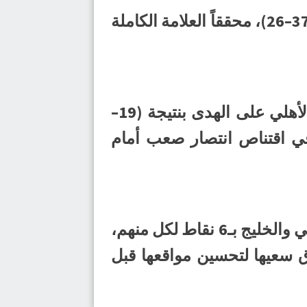
وشهدت الجولة انفراد النور بالصدارة بعد فوزه العريض على الابتسام بنتيجة (37–26)، محققاً العلامة الكاملة
وفي بقية نتائج الجولة، تعادل المحيط مع الخويلدية بنتيجة (25–25)، وتفوّق الأهلي على الهدى بنتيجة (19–
القادسية بنتيجة (25–34)، ونجح الصفا في اقتناص انتصار صعب أمام
وبانتهاء الجولة الرابعة، جاء النور في صدارة الترتيب بـ8 نقاط، يليه مضر والأهلي والخليج بـ6 نقاط لكل منهم،
، فيما تواصل بقية الفرق سعيها لتحسين مواقعها قبل