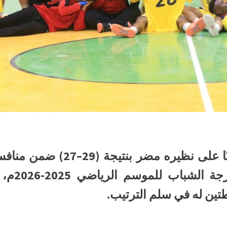
حقق فريق الحزم انتصارًا ثمينً
الدوري ا
تين له في سلم الترتيب.