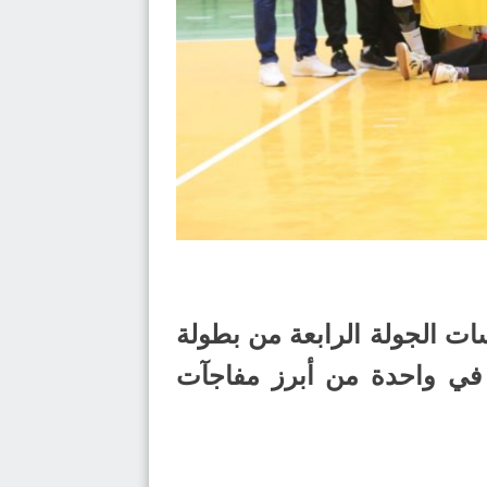
ا على نظيره مضر بنتيجة (29–27) ضمن منافسات الجولة الرابعة من بطولة
لممتاز لكرة اليد لدرجة الشباب للموسم الرياضي 2025-2026م، في واحدة من أبرز مفاجآت