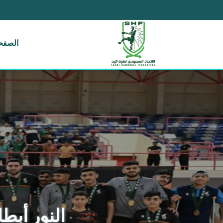
الصفحة
النور أبطال