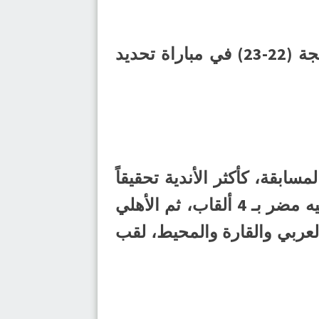
واستطاع فريق مضر تحقيق المركز الثالث بعد فوزه على نظيره الخليج بنتيجة (22-23) في مباراة تحديد
سابقة، كأكثر الأندية تحقيقاً
للقب المسابقة مع ختام نسختها الثلاثون. فيما حقق فريق الخليج 7 القاب، يليه مضر بـ 4 ألقاب، ثم الأهلي
العربي والقارة والمحيط، لقب