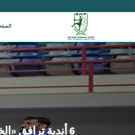
الصفحة
6 أندية ترافق «الخليج والهدى» في التأهل لربع نهائي كأس اتحاد اليد