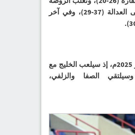
وأسفرت نتائجها عن فوز الزلفي على المحيط (25-22)، وانتصار الصفا على القارة (26-20)، وتغلب الروضة
على الوحدة (32-29)، وفوز الأهلي على الترجي (31-22)، وتفوق النور على العدالة (37-29)، وفي آخر
ومن المقرر أن تُقام مباريات الدور ربع النهائي يوم الخميس الموافق 15 مايو 2025م، إذ سيلعب الخليج مع
سيلتقي الصفا والزلفي،