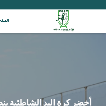
الصفحة
أخضر كرة اليد الشاطئية ينط