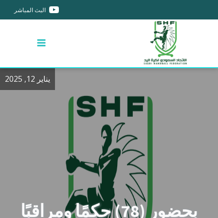
البث المباشر
يناير 12, 2025
بحضور (78) حكمًا ومراقبًا