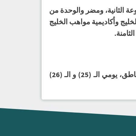
عة الثانية، ومضر والوحدة من
لخليج وأكاديمية مواهب الخليج
ثامنة.
ومن المقرر أن تُقام مباريات دور الـ (16) بنظام البطولة المجمعة على (4) مناطق، يومي الـ (25) و الـ (26)