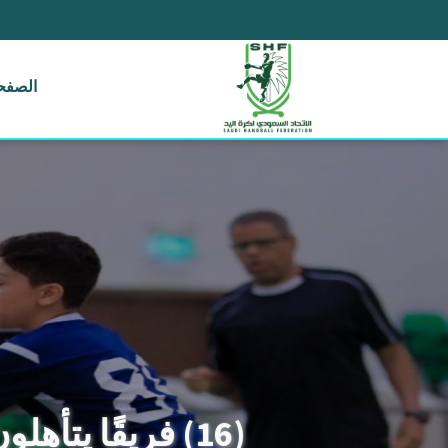
الصفحة
(16) فريقًا يتأهلون للدور ثمن النهائي من بطولة المملكة لصغار اليد