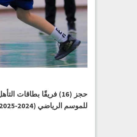
حجز (16) فريقًا بطاقات
للموسم الرياضي (2024-2025)م، وذلك بعد ختام مواجهات الدور التمهيدي التي جرت أمس الثلاثاء.