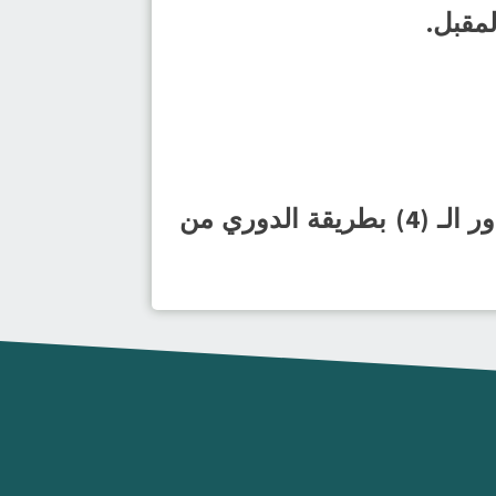
وتُقام مباريات الدور ربع النهائي بطريقة خروج المغلوب، وتجري مواجهات دور الـ (4) بطريقة الدوري من