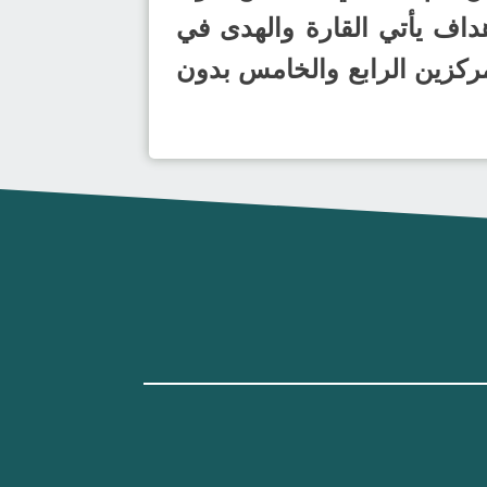
عة برصيد (4) نقاط، وبفارق الأهداف يأتي القارة والهدى في
مركزين الرابع والخامس بدون