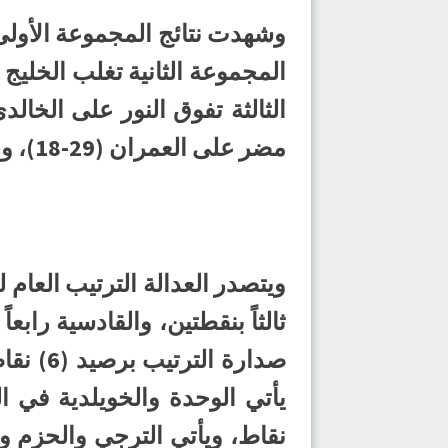
مضر على العمران (29-18)، وانتصر القارة على حراء (39-20).
ثالثاً بنقطتين، والقادسية رابع
نقاط، ويأتي الترجي والحزم وا