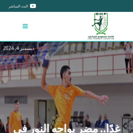
البث المباشر
ديسمبر 4, 2024
غدًا.. مضر يواجه النور في