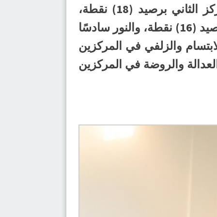
ويتصدر الهدى سلم الترتيب العام برصيد (19) نقطة، ويأتي الصفا في المركز الثاني برصيد (18) نقطة،
والأهلي ثالثًا بـ (17) نقطة، ثم الخليج ومضر في المركزين الرابع والخامس برصيد (16) نقطة، والنور سادسًا
عًا بـ (9) نقاط، والقارة ثامنًا بـ (7) نقاط، والابتسام والزلفي في المركزين
ترجي الحادي عشر برصيد (4) نقاط، ويأتي العدالة والروضة في المركزين