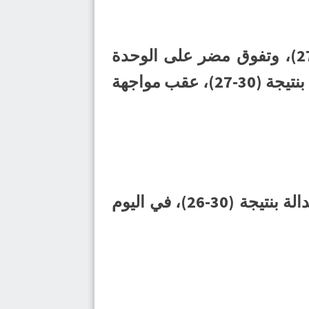
وأسفرت نتائج باقي المواجهات عن انتصار القارة على الروضة بنتيجة (28-27)، وتفوق مضر على الوحدة
بنتيجة (41-27)، في الوقت الذي اجتاز فيه الصفا عقبة نظيره النور وتفوق عليه بنتيجة (30-27)، عقب مواجهة
يذكر أن المحيط قد اجتاز الترجي بنتيجة 31-24)، فيما تغلب الابتسام على العدالة بنتيجة (30-26)، في اليوم