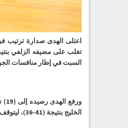
السبت في إطار منافسات الجول
ورف
الخليج بنتيجة (41-36)، ليتوقف رصيده عند (17) نقطة متراجعا للمركز الثالث.