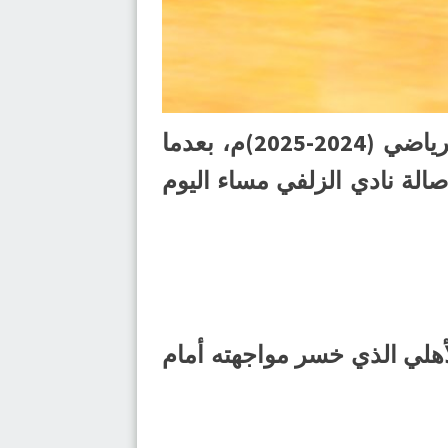
اعتلى الهدى صدارة ترتيب فرق الدوري الممتاز لكرة اليد للكبار للموسم الرياضي (2024-2025)م، بعدما
تي جمعتهما على صالة نادي الزلفي مساء اليوم
تين عن الأهلي الذي خسر مواجهته أمام