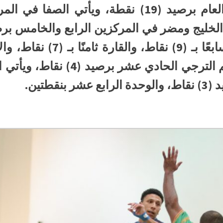
برصيد (10) نقاط، والمحيط ساب
التاسع والعاشر بـ (6) نقاط، ثم ال
قطتين.