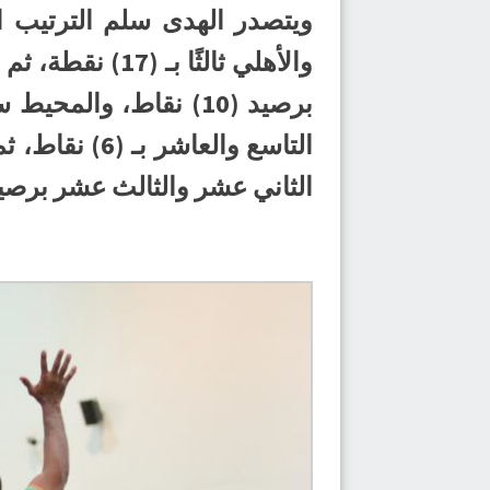
الثاني عشر والثالث عشر برصيد (3) نقاط، والوحدة الرابع عشر بن