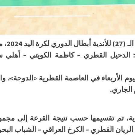
أوقعت قر
ية: الدحيل القطري – كاظمة الكويتي – أهل
م الأربعاء في العاصمة القطرية «الدوحة»، وال
ك في البطولة (10) أندية، تم تقسيمها حسب نتيجة القرع
 الريان القطري – الكرخ العراقي – الشباب البحر