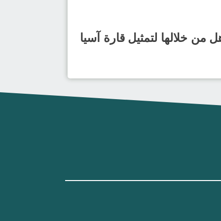
و حامل لقب البطولة الماضية 2023م، والتي تأهل من خلالها لتمثيل قارة آسيا