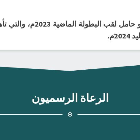
جدير بالذكر أن نادي الخليج ه
2م.
الرعاة الرسميون