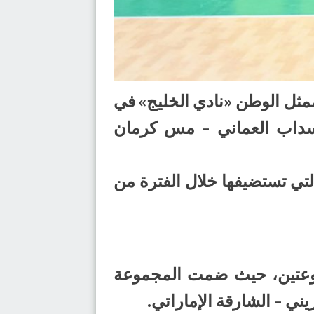
عة البطولة الآسيوية الـ (27) للأندية أبطال الدوري لكرة اليد 2024، ممثل الوطن «نادي الخليج» في
ي سداب العماني – مس كرمان
تي تستضيفها خلال الفترة من
ة إلى مجموعتين، حيث ضمت المجموعة
يني – الشارقة الإماراتي.