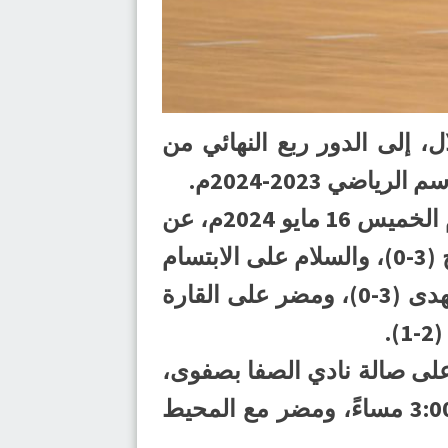
ل، إلى الدور ربع النهائي من
وأسفرت نتائج مباريات اليوم الثاني في ختام دور المجموعات التي جرت اليوم الخميس 16 مايو 2024م، عن
فوز الترجي على السلام (2-1)، والوحدة على العدالة (2-1)، والصفا على الفتح (3-0)، والسلام على الابتسام
(2-1)، والنور على الوحدة (2-1)، والمحيط على الحزم (3-0)، والهلال على الهدى (3-0)، ومضر على القارة
يات الدور ربع النهائي، على صالة نادي الصفا بصفوى،
حيث يلتقي النور مع الابتسام الساعة 2:00 مساءً، والصفا مع الهلال الساعة 3:00 مساءً، ومضر مع المحيط