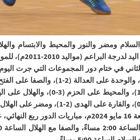
السلام ومضر والنور والمحيط والابتسام والهلا
اليد 2010-2011م)، للموسم الرياضي 2023-2024م.
ومن المقرر أن تقام غدًا الجمعة 16 مايو 2024م، مبار