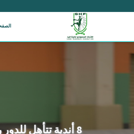
الصفحة
8 أندية تتأهل للدور ربع النهائي من منافسات بطولة المملكة لبراعم اليد