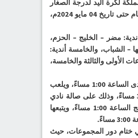
ة من بطولة المملكة لكرة اليد لدرجة الصغار
مواليد (2012-2015م) للموسم الرياضي 2023-2024م، وتستمر لمدة أربعة أيام حتى تاريخ 04 مايو 2024م،
ندية: مضر – الخليج – الحزم،
أبها – الشباب، والخامسة أندية:
ت الأولى والثالثة والخامسة،
وسيشهد اليوم الأول من البطولة إقامة 6 مواجهات، حيث يلتقي الصفا مع الهدى الساعة 1:00 مساءً، ويلعب
العدالة مع الهلال الساعة 2:00 مساءً، ويتواجه الوحدة مع الفتح الساعة 3:00 مساءً، وذلك على صالة نادي
الصفا، وفي المباريات التي تحتضنها صالة نادي الخليج، يلعب مضر مع الخليج الساعة 1:00 مساءً، ويتبعها
ني غدٍ الخميس 02 مايو 2024م بإقامة 12 مباراة في ختام دور المجموعات، حيث