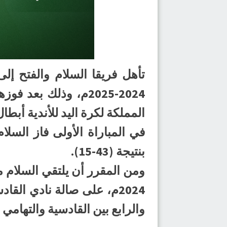
تأهل فريقا السلام والفتح إل
المملكة لكرة اليد للأندية أبطال ا
بنتيجة (43-15).
2024م، على صالة نادي الق
والرابع بين القادسية والتهامي عند السا