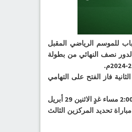
شباب للموسم الرياضي المقبل
 الأحد 28 أبريل 2024م، في مباراتي الدور نصف النهائي من بطولة
قادسية بنتيجة (24-22)، وفي المباراة الثانية فاز الفتح على التهامي
ومن المقرر أن يلتقي السلام مع الفتح في نهائي بطولة المملكة، عند الساعة 2:00 مساء غدٍ الاثنين 29 أبريل
مباراة تحديد المركزين الثالث