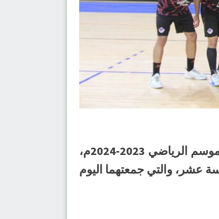
واصل فريق الهدى تصدره منافسات بطولة الدوري الممتاز لكرة اليد للكبار للموسم الرياضي 2023-2024م،
ن الجولة السادسة عشر، والتي جمعتهما اليوم