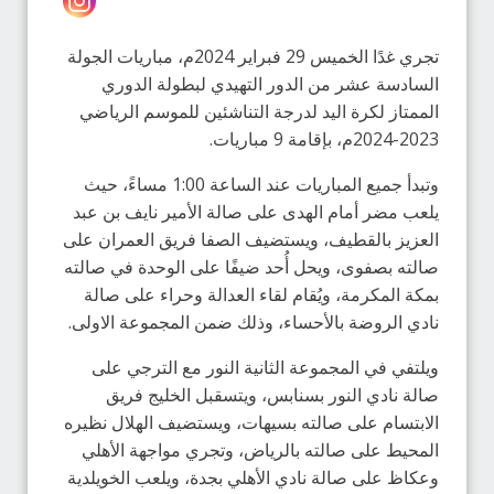
تجري غدًا الخميس 29 فبراير 2024م، مباريات الجولة
السادسة عشر من الدور التهيدي لبطولة الدوري
الممتاز لكرة اليد لدرجة التناشئين للموسم الرياضي
2023-2024م، بإقامة 9 مباريات.
وتبدأ جميع المباريات عند الساعة 1:00 مساءً، حيث
يلعب مضر أمام الهدى على صالة الأمير نايف بن عبد
العزيز بالقطيف، ويستضيف الصفا فريق العمران على
صالته بصفوى، ويحل أُحد ضيفًا على الوحدة في صالته
بمكة المكرمة، ويُقام لقاء العدالة وحراء على صالة
نادي الروضة بالأحساء، وذلك ضمن المجموعة الاولى.
ويلتفي في المجموعة الثانية النور مع الترجي على
صالة نادي النور بسنابس، ويتسقبل الخليج فريق
الابتسام على صالته بسيهات، ويستضيف الهلال نظيره
المحيط على صالته بالرياض، وتجري مواجهة الأهلي
وعكاظ على صالة نادي الأهلي بجدة، ويلعب الخويلدية