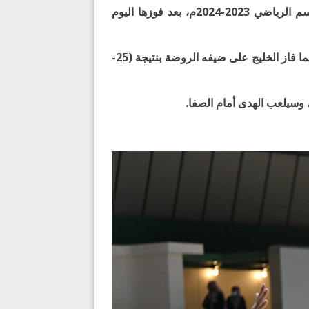
تاهلت أندية: الخليج ومضر والصفا والهدى إلى الدور نصف النهائي من بطولة كأس الاتحاد لكرة اليد للرجال للموسم الرياضي 2023-2024م، بعد فوزها اليوم
وأسفرت نتائج المباريات عن فوز مضر على الأهلي بنتيجة (29-26)، وتخطى الهدى نظيره الزلفي بنتيجة (24-21)، فيما فاز الخليج على ضيفه الروضة بنتيجة (25-