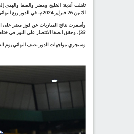
الاثنين 26 فبراير 2024م، في الدور ربع النهائي.
33)، وحقق الصفا الانتصار على النور في ختام لقاءات الدور ربع النهائي بنتيجة (23-30)
وستجري مواجهات الدور نصف النهائي يوم الجمعة المقبل الموافق 01 مارس 2024م، حيث سيلتقي