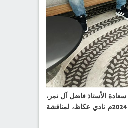
سعادة الأستاذ فاضل آل نمر،
سلسلة الزيارات للأندية، حيث زار في جولته الثانية اليوم الاثنين 12 فبراير 2024م نادي عكاظ، لمناقشة