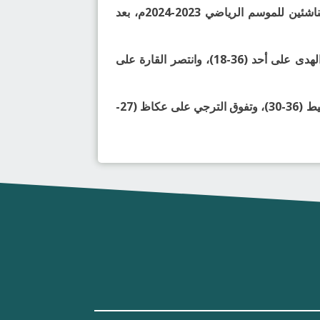
واصل فريق النور حصد العلامة الكاملة برصيد 26 نقطة في منافسات بطولة الدوري الممتاز لكرة اليد لدرجة الناشئين للموسم الرياضي 2023-2024م، بعد
وضمن المجموعة الاولى حقق مضر فوزه على الوحدة بنتيجة (35-25)، وفاز العمران على حراء (33-24)، وتغلب الهدى على أحد (36-18)، وانتصر القارة على
وفي المجموعة الثانية انتصر النور على الأهلي (36-30)، وفاز القادسية على الهلال (23-21)، وتغلب الخليج على المحيط (36-30)، وتفوق الترجي على عكاظ (27-