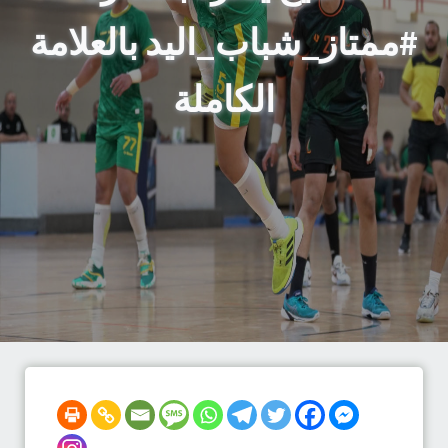
#ممتاز_شباب_اليد بالعلامة
الكاملة