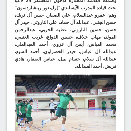
وضمت القائمة المختارة لدخول المعسكر 24 لاعباً
تحت قيادة المدرب الآيسلندي “إرلينغور ريتشاردسون”
وهم: عمرو عبدالسلام، علي الصفار، حسن آل تريك،
حسن الجنبي، عبدالله آل حماد، علي التاروتي، حيدر آل
حسن، حسين التاروتي، عطيه الحربي، عبدالرحمن
المولد، مهاب خلاف، حسين الدواغ، غريب العتيبي،
محمد العباس، أيمن آل غزوي، أحمد العبدالعلي،
عبدالله آل عباس، حيدر الخضراوي، أحمد السبع،
عبدالله آل سلام، حسام نبيل، عباس الصفار، هادي
قريش، أحمد العبدالله.