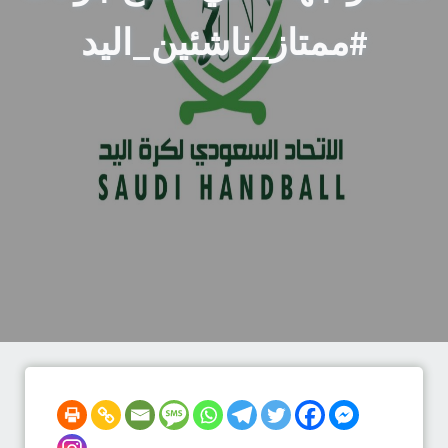
#ممتاز_ناشئين_اليد