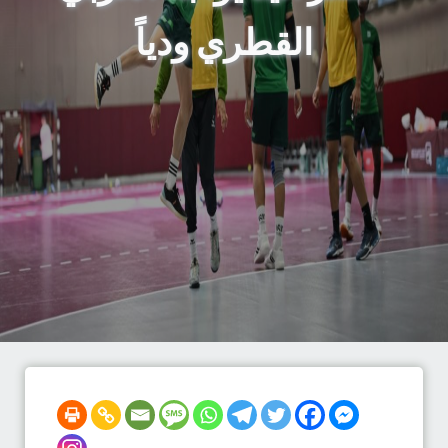
القطري ودياً