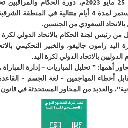
تنطلق غداً الخميس الموافق 25 مايو 2023م، دورة 
بالاتحاد السعودي من الجنسين.
 من رئيس لجنة الحكام بالاتحاد الدولي لكرة ا
رة اليد رامون جاليغو، والخبير التحكيمي بالا
الدوليين بالاتحاد الدولي لكرة اليد.
أهمها: ” تحليل المباريات – إدارة المباراة و
 الــ (7) أمتار مقابل أخطاء المهاجمين – لغة الجسم – ال
انية”، والعديد من المحاور المستحدثة في قانون ك