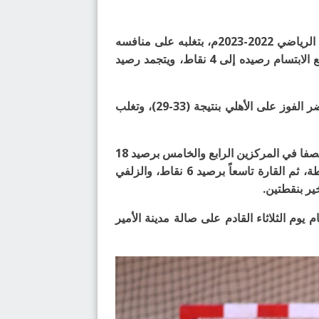
حقق فريق الابتسام فوزه الثاني في منافسات بطولة الأمير فيصل بن فهد لأندية الدوري الممتاز لكرة اليد للموسم الرياضي 2022-2023م، بتغلبه على منافسه
المحيط بنتيجة (30-25)، في ختام مواجهات الجولة الرابعة عشر التي جرت أمس السبت 26 مارس 2023م، ليرفع الابتسام رصيده إلى 4 نقاط، ويتجمد رصيد
وفي باقي مواجهات الجولة التي أقيمت يوما الجمعة والثلاثاء، انتصر الخليج على الزلفي بنتيجة (21-23)، وحقق مضر الفوز على الأهلي بنتيجة (33-29)، وتغلب
وبعد ختام الجولة، تشارك فرق النور ومضر والخليج صدارة الترتيب برصيد 24 نقطة لكلً منهم، يتبعهما فريقا الهدى الصفا في المركزين الرابع والخامس برصيد 18
نقطة، وبعدهم الأهلي سادساً برصيد 16 نقطة، ثم الوحدة سابعاً برصيد 14 نقطة، ويحل الترجي ثامناً برصيد 11 نقطة، ثم القارة تاسعاً برصيد 6 نقاط، والزلفي
وم الثلاثاء القادم على صالة مدينة الأمير