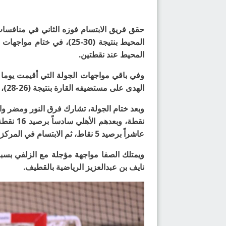
المحيط عند نقطتين.
الهدى على مستضيفه القارة بنتيجة (26-28)، وفاز النور على الترجي (26-36)، وتغلب الصفا على الوحدة (32-29).
عاشراً برصيد 5 نقاط، ثم الابتسام في المركز الحادي عشر برصيد 4 نقاط، ويقع المحيط في المركز الثاني عشر والأخير بنقطتين.
ويمتلك الصفا مواجهة مؤجلة مع الزلفي بسبب 
نايف بن عبدالعزيز الرياضية بالقطيف.