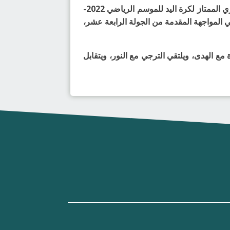
رفع فريق الخليج رصيده النقطي إلى 24 نقطة محتلاً صدارة ترتيب منافسات بطولة الأمير فيصل بن فهد لأندية الدوري الممتاز لكرة اليد للموسم الرياضي 2022-
 تجمد رصيد الزلفي عند 5 نقاط في المركز العاشر، في المواجهة المقدمة من الجولة الرابعة عشر،
ع الهدى، ويلتقي الترجي مع النور، ويتقابل