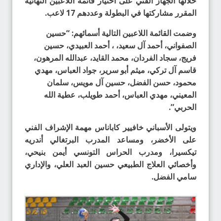
خلالها الجهاز الفني على اختيار قائمة اللاعبين النهائية
المقرر مشاركتها في البطولة وعددهم 17 لاعب.
وضمت القائمة اللاعبين التالية أسمائهم: “حسين
الصفواني، أحمد آل سعيد، ، أحمد العبيدي، حسين
فريج، سجاد الفردان، محمد القايد، عبدالله المرهون،
قاسم آل تركي، ميثم أبو سرير، جواد العباس، مهدي
محمود، حسن الفضل، حسين آل مويس، سلمان
المعيني، مهدي العباس، أحمد طويلب، عطية الله
الحربي”.
ويتولى الأسباني خافيير كاباناس مهمة الإشراف الفني
على الأخضر، ومساعد المدرب البرتغالي أندريه
تيكسيرا، ومدرب الحراس التونسي أيمن بنيحي،
وأخصائي العلاج الطبيعي حسين العبد العلي، والإداري
سامي الفضل.