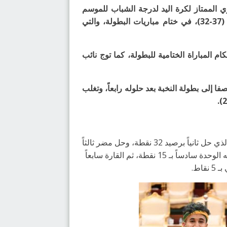
ي الممتاز لكرة اليد لدرجة الشباب للموسم
الرياضي 2022-2023م، للمرة الثانية عشر في تاريخه، بعد تغلبه على النور الذي حل ثانياً بفارق 5 أهداف بنتيجة (37-32)، في ختام مباريات البطولة، والتي
ام المباراة الختامية للبطولة، كما توج نائب
ة عشر والأخيرة، تمكن الصفا من كسب منافسه المحيط بنتيجة (20-21)، ليتأهل الصفا إلى بطولة النخبة بعد حلوله رابعاً، وتغلب
وفي الترتيب النهائي العام للبطولة، تصدر فريق الخليج سلم الترتيب برصيد 33 نقطة، وبفارق نقطة وحيدة عن النور الذي حل ثانياً برصيد 32 نقطة، وحل مضر ثالثاً
برصيد 31 نقطة، وجاء الصفا رابعاً بـ 18 نقطة، وبعده المحيط خامساً بنفس الرصيد وبفارق المواجهات المباشرة، يتبعه الوحدة سادساً بـ 15 نقطة، ثم القارة سابعاً