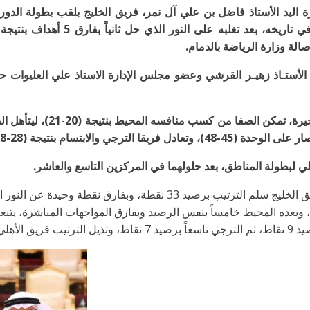
ة اليد الأستاذ فاضل بن علي آل نمر، فريق الخليج بلقب بطولة الدور
د الأستـاذ زهيـر القرشي وعضو مجلس الإدارة الاستاذ علي العليوات حك
وفي باقي مواجهات الجولة الثامن
هلي لبطولة المناطق، بعد حلولهما في المركزين التاسع والعاشر.