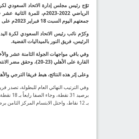
توّج رئيس مجلس إدارة الاتحاد السعودي لكر
جمعتهم اليوم السبت 18 فبراير 2023م على صالة وزارة الرياضة بالدمام.
وكرّم نائب رئيس ⁦‬⁩الاتحاد السعودي لكرة الي
الرئيس، فريق النور بالميداليات الفضية.
القارة على الأهلي (23-20)، وحقق مضر الانتصار على الوحدة (45-48)، وتعادل فريقا الترجي والابتسام بنتيجة (28-28).
وعلى إثر هذه النتائج، هبط فريقا الترجي والأ
بـ 12 نقاط، واحتل الابتسام المركز الثامن برصيد 9 نقاط، ثم الترجي تاسعاً برصيد 7 نقاط، وتذيل الترتيب فريق الأهلي بـ 5 نقاط.