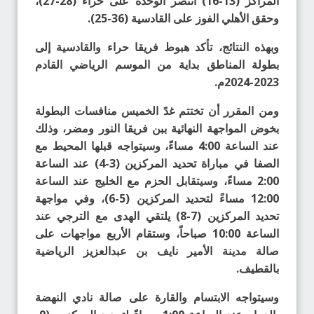
المراكز (13-16) انتصر الوحدة على حراء (28-27)،
وحقق الأهلي الفوز على القادسية (36-25).
وبهذه النتائج، تأكد هبوط فريقا حراء والقادسية إلى
بطولة المناطق بداية من الموسم الرياضي القادم
2023-2024م.
ومن المقرر أن تختتم غدً الخميس منافسات البطولة
بخوض المواجهة النهائية ببن فريقا النور ومضر، وذلك
عند الساعة 4:00 مساءً، وسيتواجه قبلها المحيط مع
الصفا في مباراة تحديد المركزين (3-4) عند الساعة
2:00 مساءً، وسيتقابل الحزم مع الخليج عند الساعة
12:00 مساءً لتحديد المركزين (5-6)، وفي مواجهة
تحديد المركزين (7-8) يلتقي الهدى مع الترجي عند
الساعة 10:00 صباحاً، وستقام الأربع مواجهات على
صالة مدينة الأمير نايف بن عبدالعزيز الرياضية
بالقطيف.
وسيتواجه الابتسام والقارة على صالة نادي النهضة