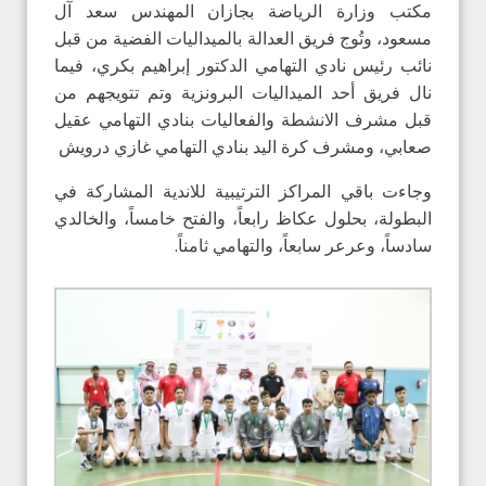
مكتب وزارة الرياضة بجازان المهندس سعد آل
مسعود، وتُوج فريق العدالة بالميداليات الفضية من قبل
نائب رئيس نادي التهامي الدكتور إبراهيم بكري، فيما
نال فريق أحد الميداليات البرونزية وتم تتويجهم من
قبل مشرف الانشطة والفعاليات بنادي التهامي عقيل
صعابي، ومشرف كرة اليد بنادي التهامي غازي درويش
وجاءت باقي المراكز الترتيبية للاندية المشاركة في
البطولة، بحلول عكاظ رابعاً، والفتح خامساً، والخالدي
سادساً، وعرعر سابعاً، والتهامي ثامناً.