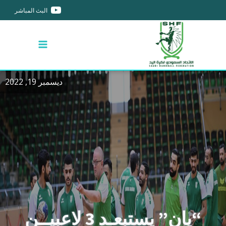
البث المباشر
ديسمبر 19, 2022
“يان” يستبعـد 3 لاعبيــن