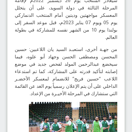
سيغادر المنتخب يوم 26 ديسمبر 2022م لإقامة
المرحلة الثالثة في دولة السويد، على أن يتخلل
المعسكر مواجهتين وديتين أمام المنتخب الدنماركي
يوم 05 ويوم 07 يناير 2023م، قبل موعد السفر إلى
بولندا يوم 10 من الشهر نفسه للمشاركة في بطولة
العالم.
من جهـة أخرى، استعبـد السيد يان اللاعبين: حسين
المحسن ومصطفى الحسن وجهاد أبو علوه، فيما
سيخضع عبدالرحمن المولد لفحص جديد في موضع
إصابته لتأكيد قدرته على المشاركة، كما تم استدعاء
اللاعب “حسين فريج” للانضمام لمعسكر الأخضـر
الداخلي على أن يتم الإعلان رسمياً يوم الغد عن القائمة
التي ستشارك في المرحلة الأخيـرة من الإعداد.