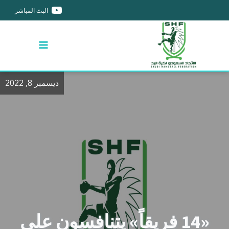
البث المباشر
ديسمبر 8, 2022
«14 فريقاً» يتنافسون على