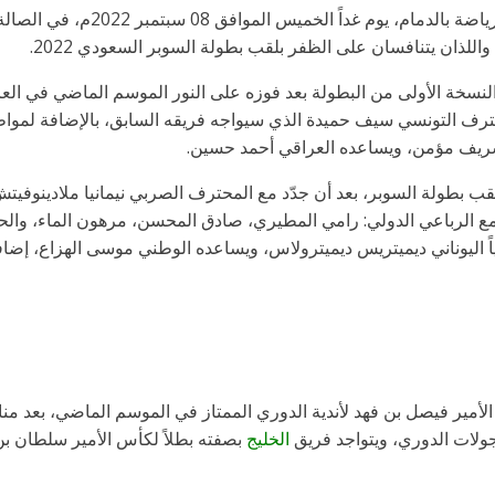
افق 08 سبتمبر 2022م، في الصالة التي ستشهد المواجهة المرتقبة بين فريقي
واللذان يتنافسان على الظفر بلقب بطولة السوبر السعودي 2022.
النسخة الأولى من البطولة بعد فوزه على النور الموسم الماضي في العا
لمحترف التونسي سيف حميدة الذي سيواجه فريقه السابق، بالإضافة لمواط
شريف مؤمن، ويساعده العراقي أحمد حسين.
لقب بطولة السوبر، بعد أن جدّد مع المحترف الصربي نيمانيا ملادينوفيت
ع الرباعي الدولي: رامي المطيري، صادق المحسن، مرهون الماء، وال
ياً اليوناني ديميتريس ديميترولاس، ويساعده الوطني موسى الهزاع، إ
 الأمير فيصل بن فهد لأندية الدوري الممتاز في الموسم الماضي، بعد
جولات الدوري، ويتواجد فريق
الخليج
بصفته بطلاً لكأس الأمير سلطان بن