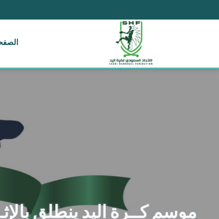
الصفحة
موسم كــرة اليد ينطلق بالإث