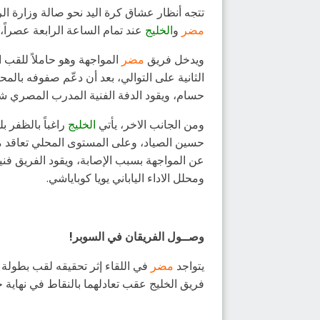
تتجه أنظار عشاق كرة اليد نحو صالة وزارة الرياضة بالدمام، يوم غداً الخميس المو
مضر
و
الخليج
عند تمام الساعة الرابعة عصراً، 
ويدخل فريق
مضر
المواجهة وهو حاملاً للقب 
الثانية على التوالي، بعد أن دعّم صفوفه با
حسام، ويقود الدفة الفنية المدرب المصري 
ومن الجانب الاخر، يأتي
الخليج
راغباً بالظفر ب
حسين الصياد، وعلى المستوى المحلي تعاقد م
عن المواجهة بسبب الإصابة، ويقود الفريق فن
ومحلل الاداء الياباني يويا كوباياشي.
وصــول الفريقان في السوبر!
يتواجد
مضر
في اللقاء إثر تحقيقه لقب بطولة
فريق الخليج عقب تعادلهما بالنقاط في نهاية 