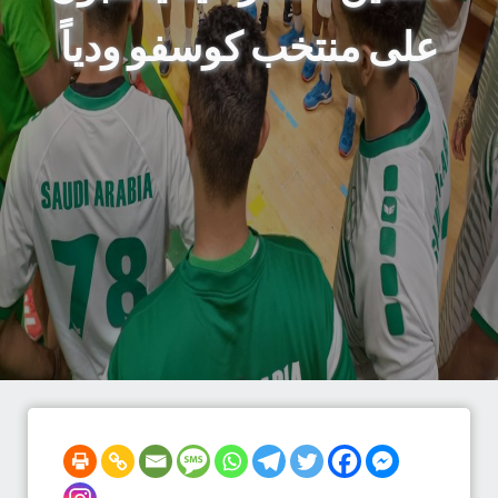
على منتخب كوسفو ودياً