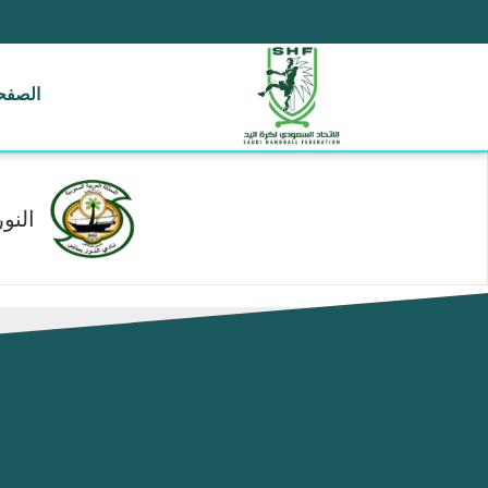
الصفحة
النور