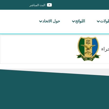
البث المباشر
طولات
اللوائح
حول الاتحاد
راء