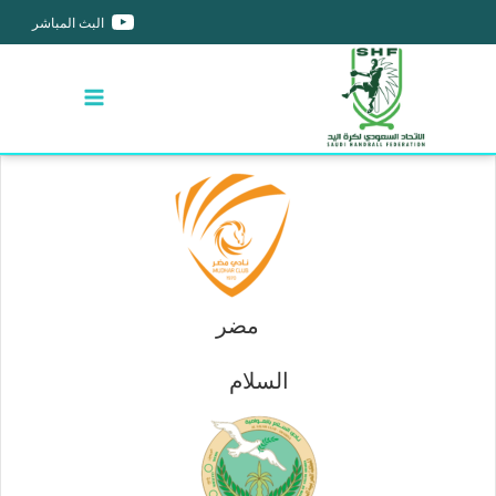
البث المباشر
مضر
السلام