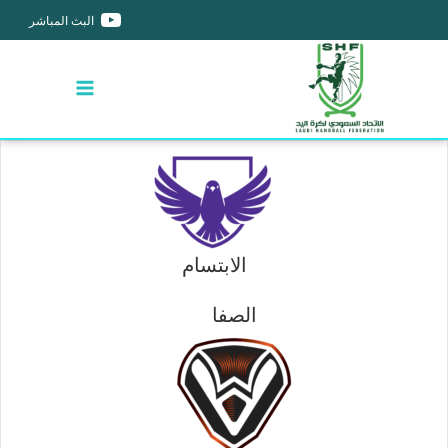
البث المباشر
الابتسام
الصفا