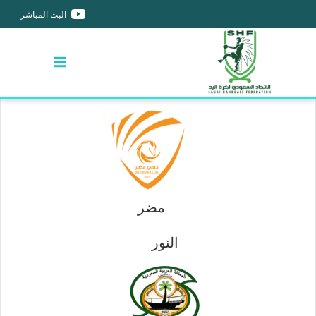
البث المباشر
مضر
النور