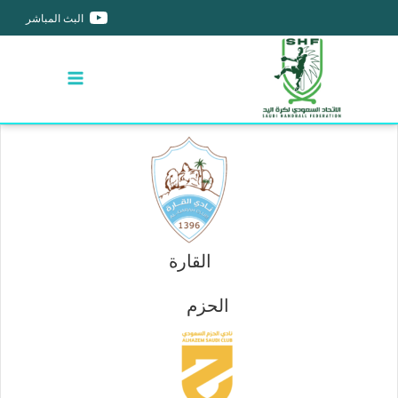
البث المباشر
القارة
الحزم